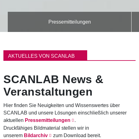
Pressemitteilungen
P
f
AKTUELLES VON SCANLAB
a
d
n
SCANLAB News &
a
v
Veranstaltungen
i
g
a
Hier finden Sie Neuigkeiten und Wissenswertes über
t
SCANLAB und unsere Lösungen einschließlich unserer
i
o
aktuellen
Pressemitteilungen
.
n
Druckfähiges Bildmaterial stellen wir in
unserem
Bildarchiv
zum Download bereit.