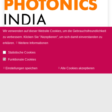
Wir verwenden auf dieser Website Cookies, um die Gebrauchsfreundlichkeit
16. - 18.09.2026
zu verbessern.
Klicken Sie "Akzeptieren", um sich damit einverstanden zu
erklären.
Weitere Informationen
LASER World of PHOTONICS
INDIA 2026
Statistische Cookies
Funktionale Cookies
Einstellungen speichen
Alle Cookies akzeptieren
Zu
zur
mehr erfahren
Noch mehr Events