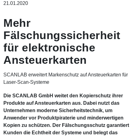
21.01.2020
a
d
n
Mehr
a
v
Fälschungssicherheit
i
g
für elektronische
a
t
Ansteuerkarten
i
o
n
SCANLAB erweitert Markenschutz auf Ansteuerkarten für
Laser-Scan-Systeme
Die SCANLAB GmbH weitet den Kopierschutz ihrer
Produkte auf Ansteuerkarten aus. Dabei nutzt das
Unternehmen moderne Sicherheitstechnik, um
Anwender vor Produktpiraterie und minderwertigen
Kopien zu schützen. Der Fälschungsschutz garantiert
Kunden die Echtheit der Systeme und belegt das