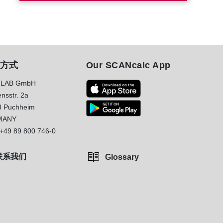
方式
Our SCANcalc App
LAB GmbH
nsstr. 2a
8 Puchheim
MANY
+49 89 800 746-0
联系我们
Glossary