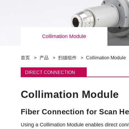
Collimation Module
面
首页
产品
扫描组件
Collimation Module
包
DIRECT CONNECTION
屑
Collimation Module
Fiber Connection for Scan H
Using a Collimation Module enables direct conne