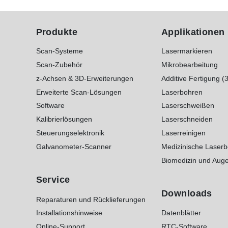
Produkte
Applikationen
Scan-Systeme
Lasermarkieren
Scan-Zubehör
Mikrobearbeitung
z-Achsen & 3D-Erweiterungen
Additive Fertigung (
Erweiterte Scan-Lösungen
Laserbohren
Software
Laserschweißen
Kalibrierlösungen
Laserschneiden
Steuerungselektronik
Laserreinigen
Galvanometer-Scanner
Medizinische Laser
Biomedizin und Auge
Service
Downloads
Reparaturen und Rücklieferungen
Installationshinweise
Datenblätter
Online-Support
RTC-Software