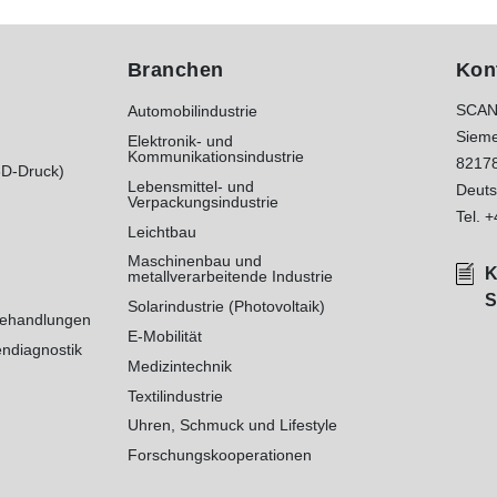
Branchen
Kon
SCAN
Automobilindustrie
Sieme
Elektronik- und
Kommunikationsindustrie
8217
3D-Druck)
Lebensmittel- und
Deuts
Verpackungsindustrie
Tel.
+
Leichtbau
Maschinenbau und
K
metallverarbeitende Industrie
S
Solarindustrie (Photovoltaik)
behandlungen
E-Mobilität
ndiagnostik
Medizintechnik
Textilindustrie
Uhren, Schmuck und Lifestyle
Forschungskooperationen