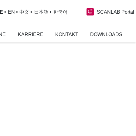
SCANLAB Portal
E
EN
中文
日本語
한국어
NE
KARRIERE
KONTAKT
DOWNLOADS