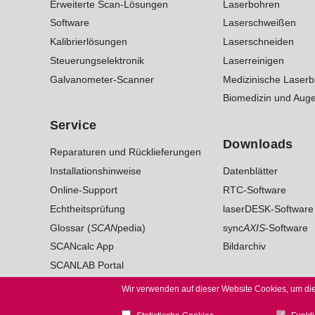
Erweiterte Scan-Lösungen
Laserbohren
Software
Laserschweißen
Kalibrierlösungen
Laserschneiden
Steuerungselektronik
Laserreinigen
Galvanometer-Scanner
Medizinische Laser
Biomedizin und Auge
Service
Downloads
Reparaturen und Rücklieferungen
Installationshinweise
Datenblätter
Online-Support
RTC-Software
Echtheitsprüfung
laserDESK-Software
Glossar (
SCAN
pedia)
sync
AXIS
-Software
SCANcalc App
Bildarchiv
SCANLAB Portal
Wir verwenden auf dieser Website Cookies, um die