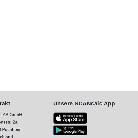
takt
Unsere SCANcalc App
LAB GmbH
nsstr. 2a
8 Puchheim
chland