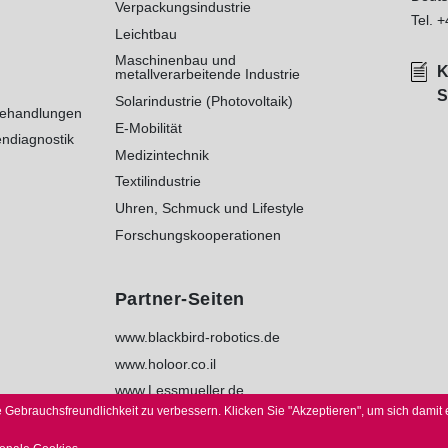
Verpackungsindustrie
Tel.
+
Leichtbau
Maschinenbau und
K
metallverarbeitende Industrie
S
Solarindustrie (Photovoltaik)
behandlungen
E-Mobilität
ndiagnostik
Medizintechnik
Textilindustrie
Uhren, Schmuck und Lifestyle
Forschungskooperationen
Partner-Seiten
www.blackbird-robotics.de
www.holoor.co.il
www.Lessmueller.de
 Gebrauchsfreundlichkeit zu verbessern.
Klicken Sie "Akzeptieren", um sich damit 