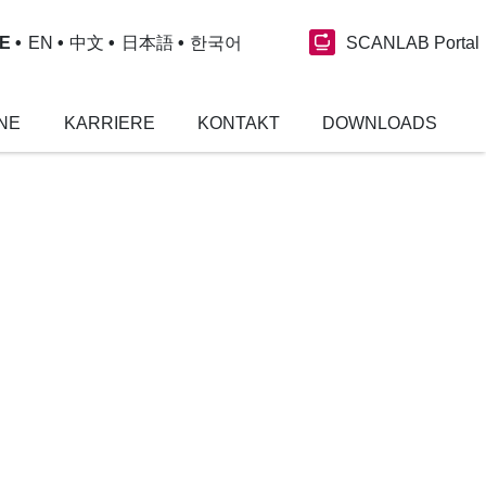
SCANLAB Portal
E
EN
中文
日本語
한국어
NE
KARRIERE
KONTAKT
DOWNLOADS