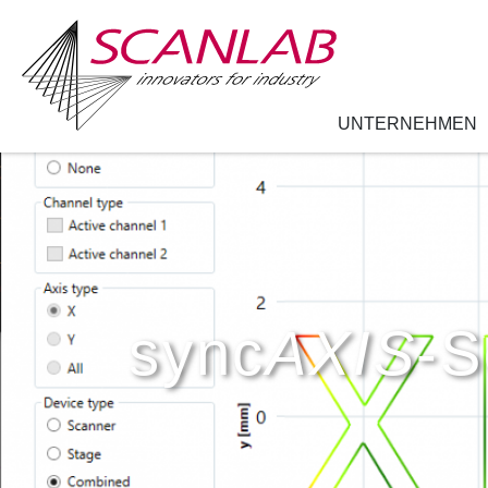
UNTERNEHMEN
Direkt
zum
Inhalt
sync
AXIS
-S