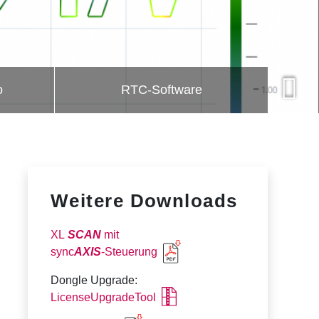
o
RTC-Software
Weitere Downloads
XL
SCAN
mit
sync
AXIS
‑Steuerung
Dongle Upgrade:
LicenseUpgradeTool