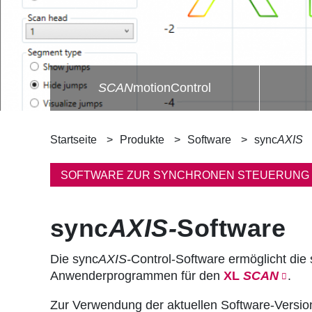
SCAN
motionControl
P
Startseite
Produkte
Software
sync
AXIS
f
SOFTWARE ZUR SYNCHRONEN STEUERUNG
a
sync
AXIS-
Software
d
n
Die sync
AXIS-
Control-Software ermöglicht die 
Anwenderprogrammen für den
XL
SCAN
.
a
Zur Verwendung der aktuellen Software-Version