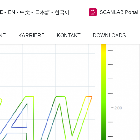
SCANLAB Portal
E
EN
中文
日本語
한국어
NE
KARRIERE
KONTAKT
DOWNLOADS