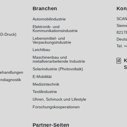
Branchen
Kon
SCAN
Automobilindustrie
Sieme
Elektronik- und
Kommunikationsindustrie
8217
3D-Druck)
Lebensmittel- und
Deuts
Verpackungsindustrie
Tel.
+
Leichtbau
Maschinenbau und
K
metallverarbeitende Industrie
S
Solarindustrie (Photovoltaik)
behandlungen
E-Mobilität
ndiagnostik
Medizintechnik
Textilindustrie
Uhren, Schmuck und Lifestyle
Forschungskooperationen
Partner-Seiten