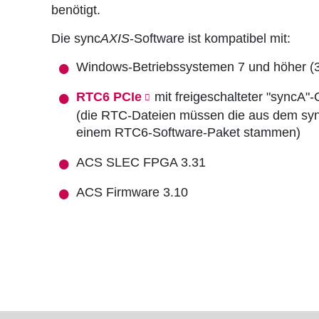
v
benötigt.
i
Die sync
AXIS
-Software ist kompatibel mit:
g
Windows-Betriebssystemen 7 und höher (32
a
RTC6 PCIe
mit freigeschalteter "syncA"-
t
(die RTC-Dateien müssen die aus dem syn
einem RTC6-Software-Paket stammen)
i
ACS SLEC FPGA 3.31
o
n
ACS Firmware 3.10