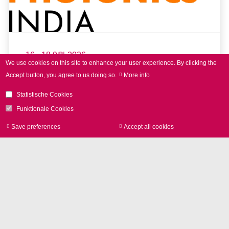
16 - 18 9월 2026
We use cookies on this site to enhance your user experience.
By clicking the
LASER World of PHOTONICS
Accept button, you agree to us doing so.
More info
INDIA 2026
Statistische Cookies
Funktionale Cookies
Save preferences
Accept all cookies
Withdraw consen
read more
Further Events