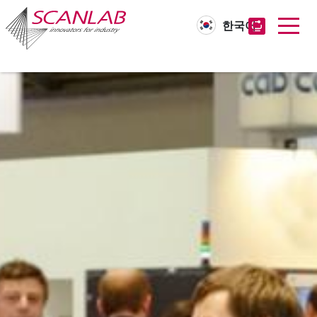
한국어
Skip
to
main
content