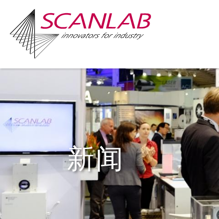
Skip
to
main
content
新闻