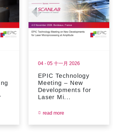
04 - 05 十一月 2026
1
EPIC Technology
F
ing
Meeting – New
Developments for
r
Laser Mi...
read more