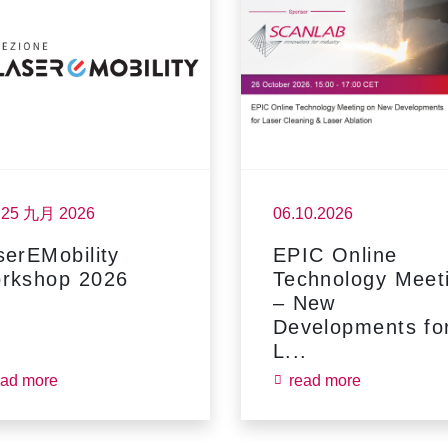
- 25 九月 2026
06.10.2026
serEMobility
EPIC Online
rkshop 2026
Technology Meet
– New
Developments fo
L...
ead more
read more