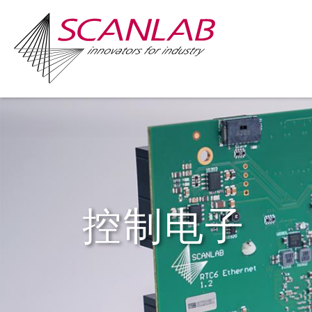
Skip
to
main
content
控制电子