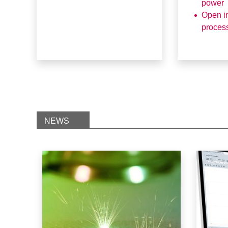
power
Open in
process
NEWS