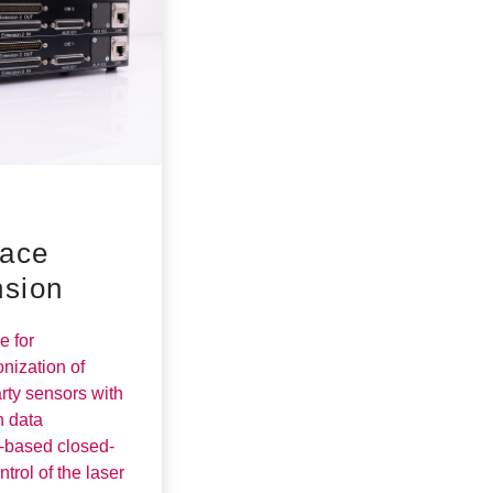
n
face
nsion
e for
nization of
arty sensors with
n data
-based closed-
ntrol of the laser