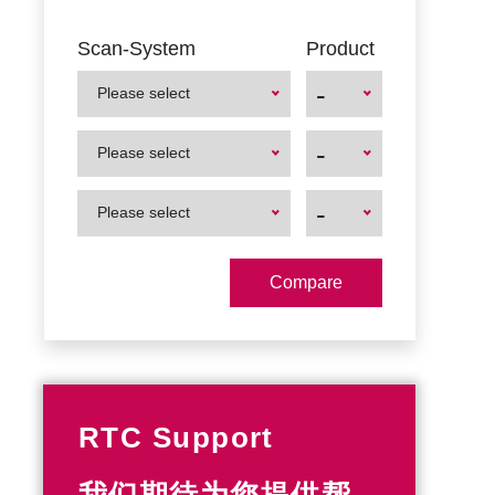
Scan-System
Product
-
Please select
First
First
-
Please select
Product
Product
First
First
-
Please select
Product
Product
RTC Support