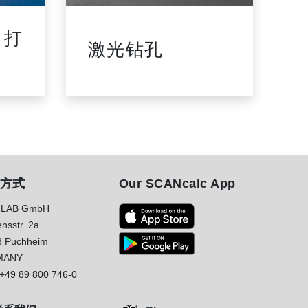
 打
激光钻孔
方式
Our SCANcalc App
LAB GmbH
nsstr. 2a
8 Puchheim
MANY
+49 89 800 746-0