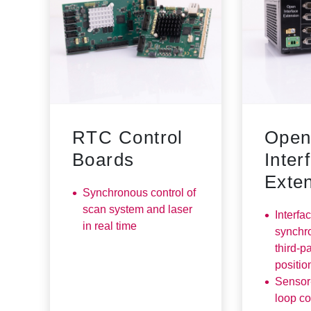
RTC Control
Ope
Boards
Inter
Exte
Synchronous control of
scan system and laser
Interfac
in real time
synchro
third-p
positio
Sensor
loop co