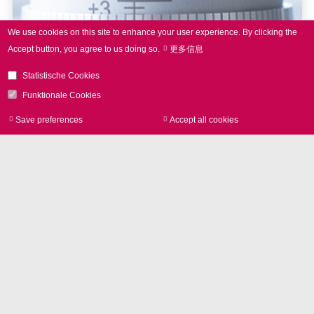
We use cookies on this site to enhance your user experience.
By clicking the
Accept button, you agree to us doing so.
更多信息
Statistische Cookies
Funktionale Cookies
Save preferences
Accept all cookies
Withdraw consen
激光打标
NEWS