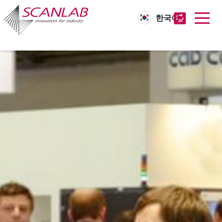
한국어
Skip
to
main
content