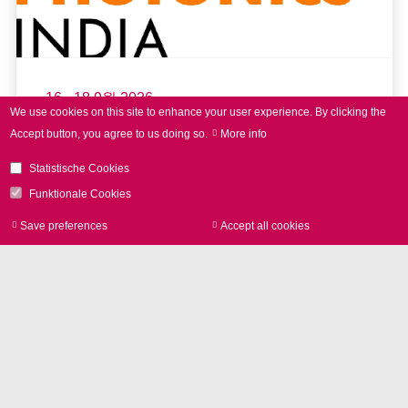
16 - 18 9월 2026
We use cookies on this site to enhance your user experience.
By clicking the
LASER World of PHOTONICS
Accept button, you agree to us doing so.
More info
INDIA 2026
Statistische Cookies
Funktionale Cookies
Save preferences
Accept all cookies
Withdraw consen
read more
Further Events