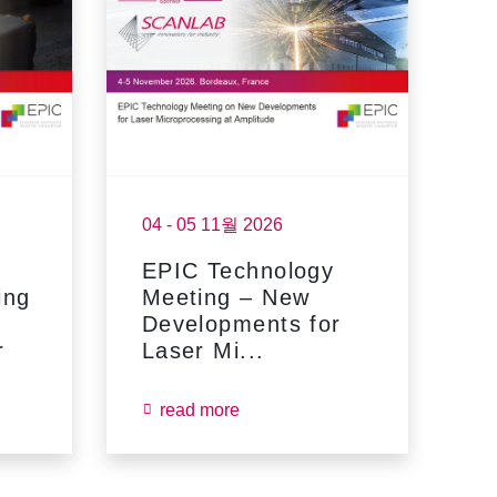
04 - 05 11월 2026
17
EPIC Technology
F
ing
Meeting – New
Developments for
r
Laser Mi...
read more