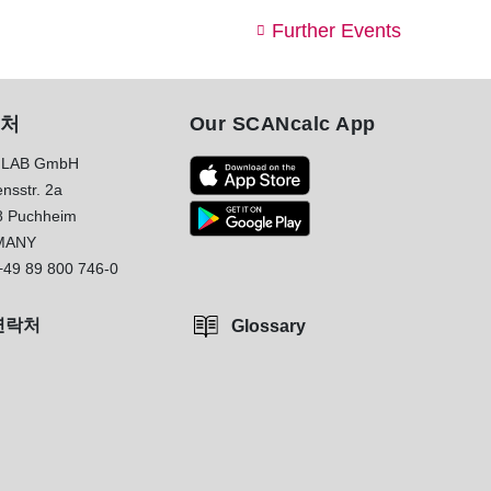
Further Events
처
Our SCANcalc App
LAB GmbH
nsstr. 2a
8 Puchheim
MANY
+49 89 800 746-0
연락처
Glossary