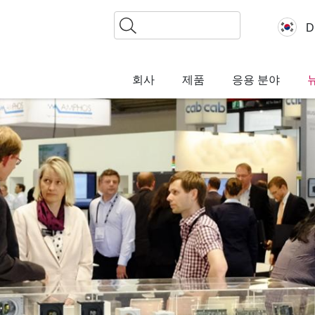
찾
D
기
회사
제품
응용 분야