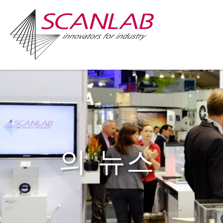
Skip
to
main
content
의 뉴스