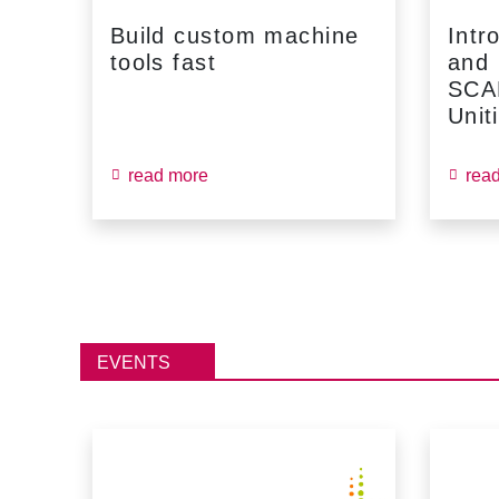
Build custom machine
Intr
tools fast
and
...
SCA
Unit
read more
rea
EVENTS