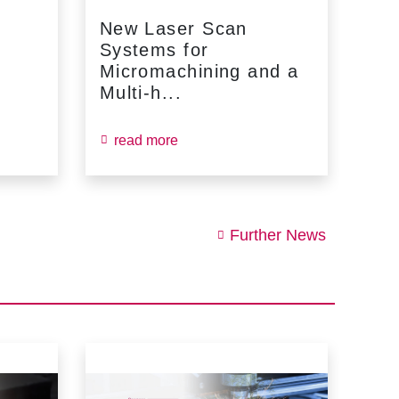
New Laser Scan
SC
Systems for
Fin
Micromachining and a
Jun
Multi-h...
read more
re
Further News