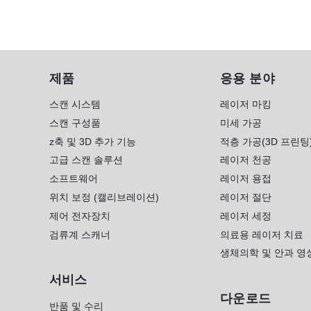
제품
응용 분야
스캔 시스템
레이저 마킹
스캔 구성품
미세 가공
z축 및 3D 추가 기능
적층 가공(3D 프린팅
고급 스캔 솔루션
레이저 천공
소프트웨어
레이저 용접
위치 보정 (캘리브레이션)
레이저 절단
제어 전자장치
레이저 세정
검류계 스캐너
의료용 레이저 치료
생체의학 및 안과 영
서비스
다운로드
반품 및 수리