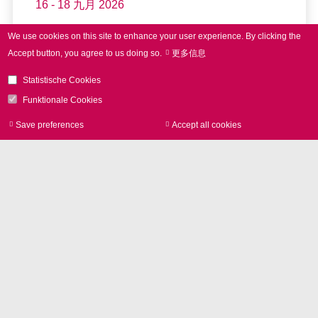
16 - 18 九月 2026
LASER World of PHOTONICS
We use cookies on this site to enhance your user experience.
By clicking the
INDIA 2026
Accept button, you agree to us doing so.
更多信息
Statistische Cookies
Funktionale Cookies
read more
Save preferences
Accept all cookies
Withdraw consen
Further Events