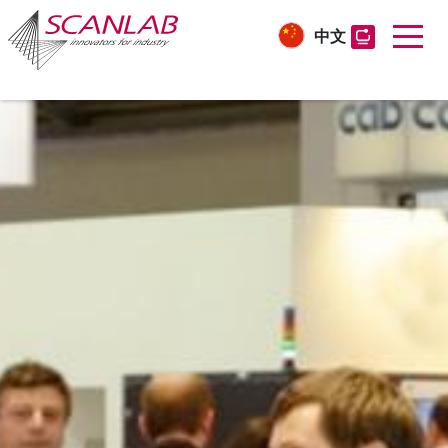
中文
Skip
to
main
content