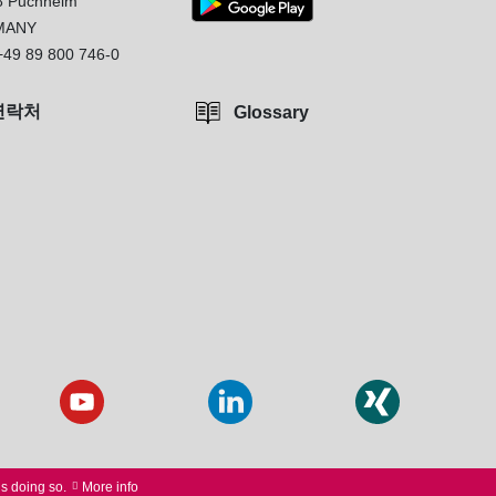
8 Puchheim
MANY
+49 89 800 746-0
연락처
Glossary
us doing so.
More info