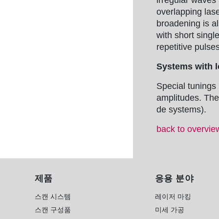
irregular waves 
overlapping las
broadening is al
with short singl
repetitive pulse
Systems with 
Special tunings 
amplitudes. Th
de systems).
back to overvie
제품
응용 분야
스캔 시스템
레이저 마킹
스캔 구성품
미세 가공