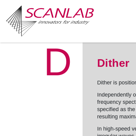
D
Skip
to
Dither
main
content
Dither
is positio
Independently of
frequency spect
specified as the
resulting maxim
In high-speed v