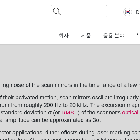
찾
D
기
회사
제품
응용 분야
ning noise of the scan mirrors in the time range of a few 
 their activated motion, scan mirrors oscillate irregularl
rum from roughly 200 Hz to 20 kHz. The excursion magn
 standard deviation σ (or
RMS
) of the scanner's
optical
al amplitude can be approximated as 3σ.
ector applications,
dither
effects during laser marking ca