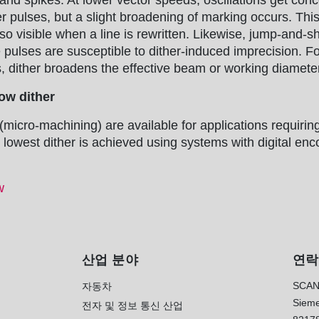
and spikes. At lower vector speeds, oscillations get con
er pulses, but a slight broadening of marking occurs. Th
so visible when a line is rewritten. Likewise, jump-and-s
e pulses are susceptible to
dither
-induced imprecision. Fo
s,
dither
broadens the effective beam or working diameter
low
dither
(micro-machining) are available for applications requiri
e lowest
dither
is achieved using systems with digital enc
w
산업 분야
연락
SCAN
자동차
Sieme
전자 및 정보 통신 산업