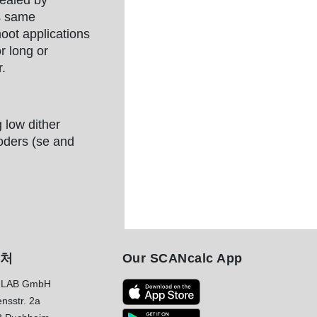
cealed by
is same
hoot applications
r long or
.
ng low
dither
oders (se and
처
Our SCANcalc App
LAB GmbH
nsstr. 2a